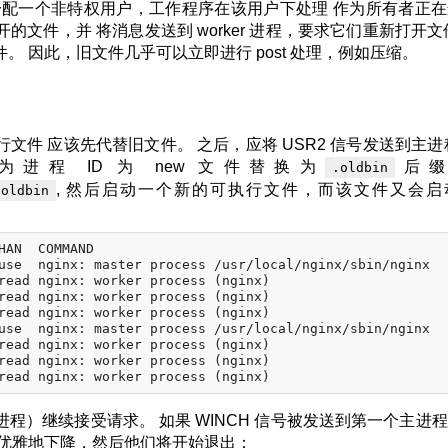
分配一个非特权用户，工作程序在该用户下处理 作为所有者正
文件，并 将消息发送到 worker 进程，要求它们重新打开文
 因此，旧文件几乎可以立即进行 post 处理，例如压缩。
件 应该先代替旧文件。 之后，应将 USR2 信号发送到主进
程 ID 为 new 文件替换为
后缀
.oldbin
, 然后启动一个新的可执行文件，而该文件又会启
.oldbin
HAN  COMMAND

use  nginx: master process /usr/local/nginx/sbin/nginx

read nginx: worker process (nginx)

read nginx: worker process (nginx)

read nginx: worker process (nginx)

use  nginx: master process /usr/local/nginx/sbin/nginx

read nginx: worker process (nginx)

read nginx: worker process (nginx)

程）继续接受请求。 如果 WINCH 信号被发送到第一个主进
 优雅地下降，然后他们将开始退出：