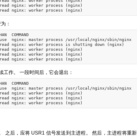
read nginx: worker process (nginx)

read nginx: worker process (nginx)

变为：
HAN  COMMAND

use  nginx: master process /usr/local/nginx/sbin/nginx

read nginx: worker process is shutting down (nginx)

read nginx: worker process (nginx)

read nginx: worker process (nginx)

在继续工作。 一段时间后，它会退出：
HAN  COMMAND

use  nginx: master process /usr/local/nginx/sbin/nginx

read nginx: worker process (nginx)

read nginx: worker process (nginx)

 之后，应将 USR1 信号发送到主进程。 然后，主进程将重