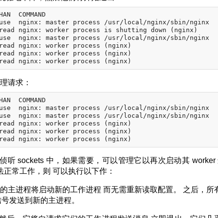
HAN  COMMAND

use  nginx: master process /usr/local/nginx/sbin/nginx

read nginx: worker process is shutting down (nginx)

use  nginx: master process /usr/local/nginx/sbin/nginx

read nginx: worker process (nginx)

read nginx: worker process (nginx)

处理请求：
HAN  COMMAND

use  nginx: master process /usr/local/nginx/sbin/nginx

use  nginx: master process /usr/local/nginx/sbin/nginx

read nginx: worker process (nginx)

read nginx: worker process (nginx)

sockets 中，如果需要，可以管理它以再次启动其 worker
法正常工作，则 可以执行以下作：
 旧的主进程将启动新的工作进程 而无需重新读取配置。 之后，所
 信号发送到新的主进程。