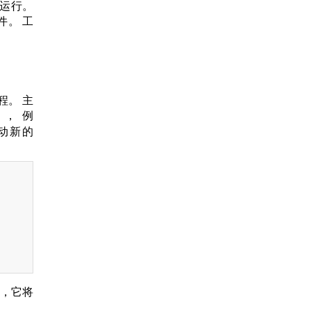
在运行。
件。 工
程。 主
，例
动新的
程，它将