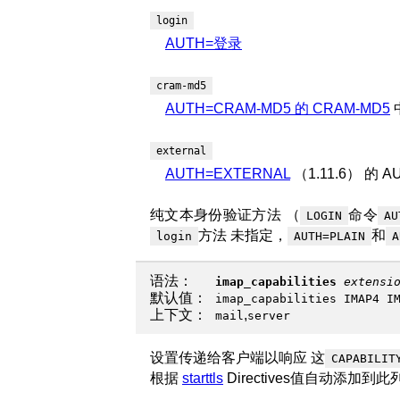
login
AUTH=登录
cram-md5
AUTH=CRAM-MD5 的 CRAM-MD5
external
AUTH=EXTERNAL
（1.11.6） 的 A
纯文本身份验证方法 （
命令
LOGIN
AU
方法 未指定，
和
login
AUTH=PLAIN
A
语法：
imap_capabilities
extensi
默认值：
imap_capabilities IMAP4 I
上下文：
,
mail
server
设置传递给
客户端以响应 这
CAPABILIT
根据
starttls
Directives值自动添加到