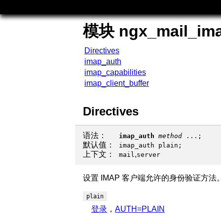
模块 ngx_mail_im
Directives
imap_auth
imap_capabilities
imap_client_buffer
Directives
语法：
imap_auth
method
...;
默认值：
imap_auth plain;
上下文：
,
mail
server
设置 IMAP 客户端允许的身份验证方法
plain
登录
，
AUTH=PLAIN