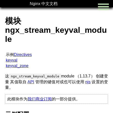
Nginx 中文文档
模块
ngx_stream_keyval_modu
le
首页
切换语言
示例
Directives
keyval
keyval_zone
这
module （1.13.7） 创建变
ngx_stream_keyval_module
量 其值取自
API
管理的键值对或也可以使用
njs
设置的变
量。
此模块作为
我们商业订阅
的一部分提供。