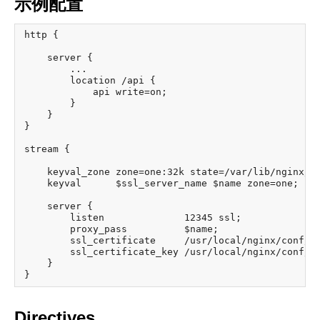
示例配置
http {

    server {

        ...

        location /api {

            api write=on;

        }

    }

}

stream {

    keyval_zone zone=one:32k state=/var/lib/nginx/st
    keyval      $ssl_server_name $name zone=one;

    server {

        listen              12345 ssl;

        proxy_pass          $name;

        ssl_certificate     /usr/local/nginx/conf/ce
        ssl_certificate_key /usr/local/nginx/conf/ce
    }

Directives