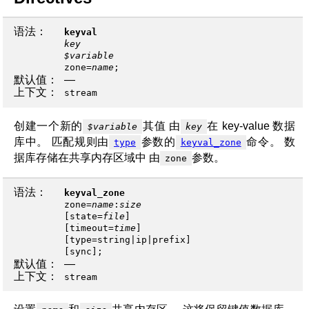
语法：
keyval
key
$variable
zone
=
name
;
默认值：
—
上下文：
stream
创建一个新的
其值 由
在 key-value 数据
$variable
key
库中。 匹配规则由
参数的
命令。 数
type
keyval_zone
据库存储在共享内存区域中 由
参数。
zone
语法：
keyval_zone
zone
=
name
:
size
[
state
=
file
]
[
timeout
=
time
]
[
type
=
string
|
ip
|
prefix
]
[
sync
];
默认值：
—
上下文：
stream