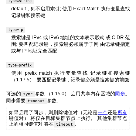
type=string
default，则不启用索引; 使用 Exact Match 执行变量查找
记录键和搜索键
type=ip
搜索键是 IPv4 或 IPv6 地址的文本表示形式 或 CIDR 范
围; 要匹配记录键，搜索键必须属于子网 由记录键指定
或与 IP 地址完全匹配
type=prefix
使用 prefix match 执行变量查找 记录键和搜索键
（1.17.5）; 要匹配记录键，记录键必须是搜索键的前缀
可选的
参数 （1.15.0） 启用共享内存区域的
同步
。
sync
同步需要
参数。
timeout
如果启用了同步，则删除键值对（无论是
一个
还是
所有
键值对） 将仅在目标集群节点上执行。 其他集群节点
上的相同键值对 将在
.
timeout