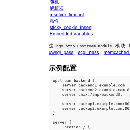
随机
解析器
resolver_timeout
粘性
sticky_cookie_insert
Embedded Variables
这
模块
ngx_http_upstream_module
uwsgi_pass
、
scgi_pass
、
memcached
示例配置
upstream 
backend
 {

    server backend1.example.com  
    server backend2.example.com:80
    server unix:/tmp/backend3;

    server backup1.example.com:80
    server backup2.example.com:80
}

server {

    location / {
