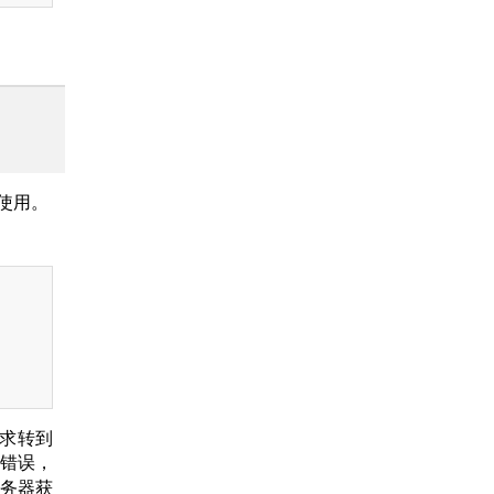
合使用。
请求转到
生错误，
服务器获