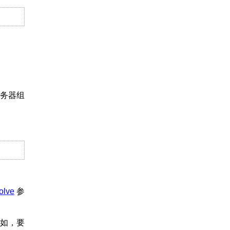
服务器组
olve
参
例如，要