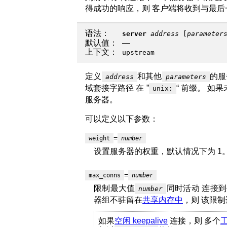
得成功的响应，则 客户端将收到与最
语法：
server
address
[
parameter
默认值：
—
上下文：
upstream
定义
和其他
的服
address
parameters
域套接字路径 在 ”
“ 前缀。 如
unix:
服务器。
可以定义以下参数：
=
weight
number
设置服务器的权重，默认情况下为 1
=
max_conns
number
限制最大值
同时活动 连接到
number
器组不驻留在
共享内存中
，则 该限制适
如果
空闲 keepalive
连接，则 多个