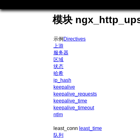
模块 ngx_http_up
示例
Directives
上游
服务器
区域
状态
哈希
ip_hash
keepalive
keepalive_requests
keepalive_time
keepalive_timeout
ntlm
least_conn
least_time
队列