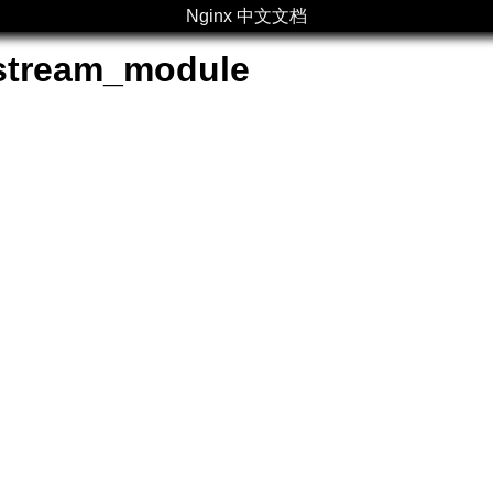
Nginx 中文文档
stream_module