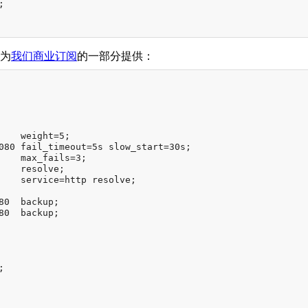
;

作为
我们商业订阅
的一部分提供：
    weight=5;

080 fail_timeout=5s slow_start=30s;

    max_fails=3;

    resolve;

    service=http resolve;

0  backup;

0  backup;

;
