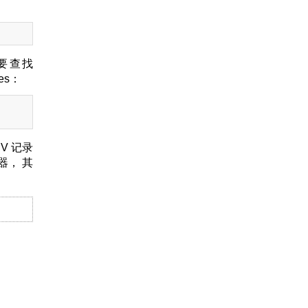
要查找
es：
V 记录
器， 其