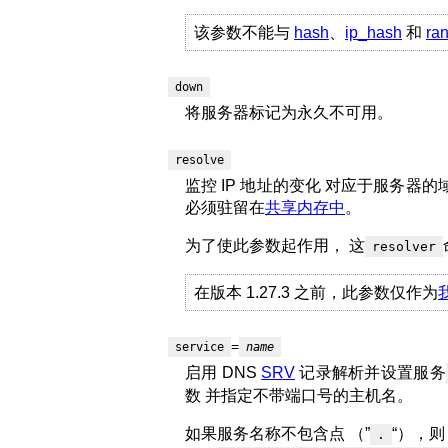
该参数不能与
hash
、
ip_hash
和
ra
down
将服务器标记为永久不可用。
resolve
监控 IP 地址的变化 对应于服务器的域
必须驻留在
共享内存中
。
为了使此参数起作用， 这
resolver
在版本 1.27.3 之前，此参数仅作为
=
service
name
启用 DNS
SRV
记录解析并设置服务
数 并指定不带端口号的主机名。
如果服务名称不包含点 （”
“），则
.