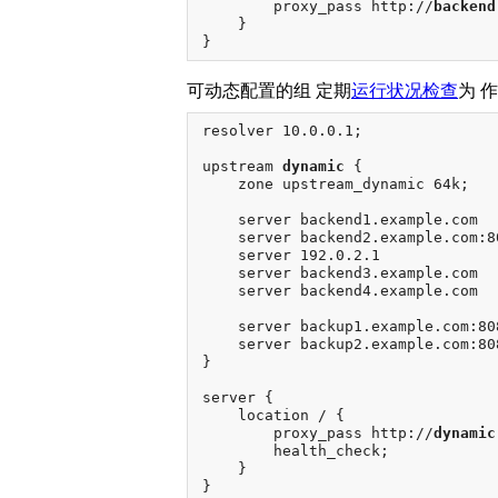
        proxy_pass http://
backend
    }

可动态配置的组 定期
运行状况检查
为 
resolver 10.0.0.1;

upstream 
dynamic
 {

    zone upstream_dynamic 64k;

    server backend1.example.com  
    server backend2.example.com:8
    server 192.0.2.1             
    server backend3.example.com  
    server backend4.example.com  
    server backup1.example.com:808
    server backup2.example.com:808
}

server {

    location / {

        proxy_pass http://
dynamic
        health_check;

    }
